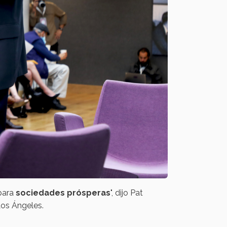
para
sociedades prósperas
", dijo Pat
 Los Ángeles.