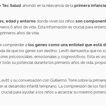
e Tec Salud
, ahondó en la relevancia de la
primera infanci
es, edad y entorno
donde viven los niños
son componente
imeros 6 años de vida. Esta información es crucial para ent
primeros años de vida.
 de comprender a
los genes como una entidad que está d
izada de que los genes son destino, Levitt demuestra que no 
actores psicosociales, emocionales y cognoscitivos. Esta es
 todo su potencial durante los primeros años de vida, prop
Levitt y su conversación con Guillermo Torre sobre la primera
n el desarrollo infantil temprano. La comprensión de los fact
 crucial para ayudar a los niños a alcanzar su máximo potenci